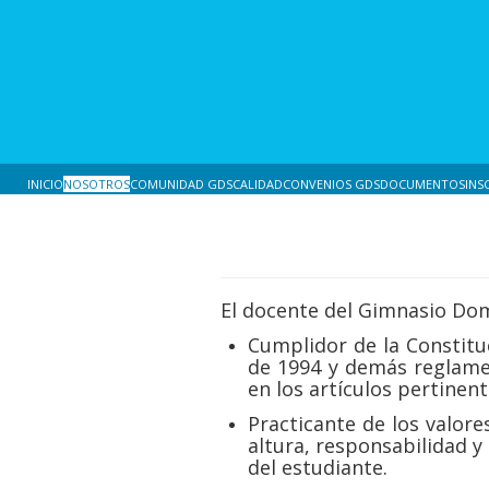
INICIO
NOSOTROS
COMUNIDAD GDS
CALIDAD
CONVENIOS GDS
DOCUMENTOS
INS
El docente del Gimnasio Dom
Cumplidor de la Constitu
de 1994 y demás reglamen
en los artículos pertinent
Practicante de los valore
altura, responsabilidad 
del estudiante.