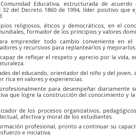
a Comunidad Educativa, estructurada de acuerdo 
al 32 del Decreto 1860 de 1994, líder positivo que e
d.
ipios religiosos, éticos y democráticos, en el co
mundiales, formador de los principios y valores dom
para emprender todo cambio conveniente en el 
dores y recursivos para replantearlos y mejorarlos
capaz de reflejar el respeto y aprecio por la vida, e
aturaleza.
ades del educando, orientador del niño y del joven, a
r rica en valores y experiencias.
 profesionalmente para desempeñar diariamente s
xiva que logre la construcción del conocimiento y la
izador de los procesos organizativos, pedagógicos 
ectual, afectiva y moral de los estudiantes.
ormación profesional, pronto a continuar su capaci
sfuerzo e iniciativa.