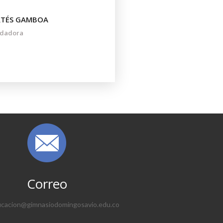
RTÉS GAMBOA
dadora
Correo
cacion@gimnasiodomingosavio.edu.co