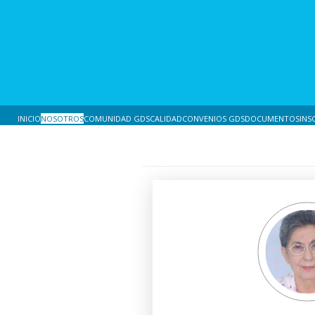
INICIO
NOSOTROS
COMUNIDAD GDS
CALIDAD
CONVENIOS GDS
DOCUMENTOS
INS