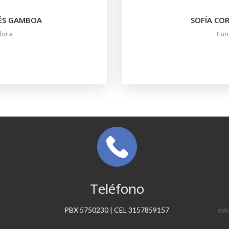
ÉS GAMBOA
SOFÍA CO
dora
Fun
Teléfono
PBX 5750230 | CEL 3157859157
edu