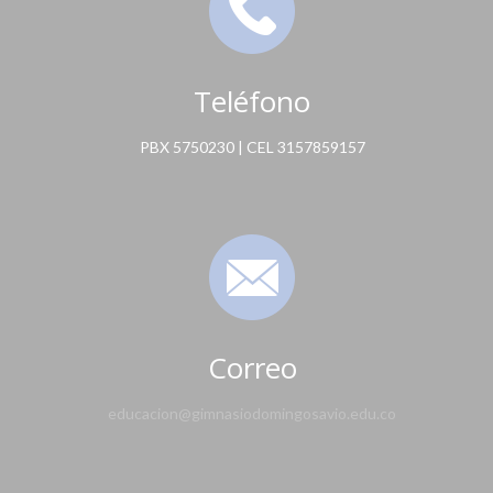
Teléfono
PBX 5750230 | CEL 3157859157
Correo
educacion@gimnasiodomingosavio.edu.co